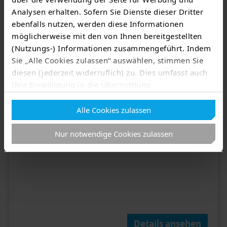
Analysen erhalten. Sofern Sie Dienste dieser Dritter
ebenfalls nutzen, werden diese Informationen
möglicherweise mit den von Ihnen bereitgestellten
(Nutzungs-) Informationen zusammengeführt. Indem
Sie „Alle Cookies zulassen“ auswählen, stimmen Sie
diesen (jederzeit widerruflich) zu. Dies umfasst auch
Ihre Einwilligung in die Übermittlung
Herzstück des HYC 1000​
personenbezogener Daten in Drittländer wie die USA
Modular mit 4 bis 8 Powerstacks​
Alle Cookies zulassen
nach Art. 49 Abs. 1 lit. a) DSGVO
. Eine
SiC-Stack GEN2 mit 125 kW Leistung
entsprechend erteilte Einwilligung kann jederzeit
Nur notwendige Cookies zulassen
widerrufen werden. Nähere Informationen zu allem
Vorgenannten finden Sie in dieser
Cookieerklärung
. In
unserer
Datenschutzerklärung
erfahren Sie zudem,
wie Sie wir personenbezogene Daten verarbeiten und
wie Sie uns kontaktieren können.
Zum Impressum
Details ansehen