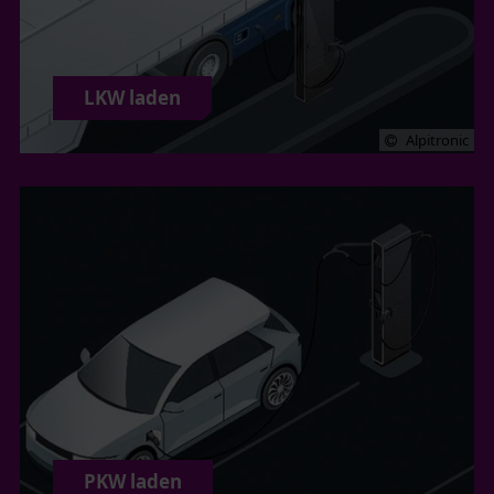
LKW laden
Alpitronic
PKW laden