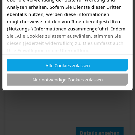
Analysen erhalten. Sofern Sie Dienste dieser Dritter
ebenfalls nutzen, werden diese Informationen
möglicherweise mit den von Ihnen bereitgestellten
(Nutzungs-) Informationen zusammengeführt. Indem
Sie „Alle Cookies zulassen“ auswählen, stimmen Sie
diesen (jederzeit widerruflich) zu. Dies umfasst auch
Ihre Einwilligung in die Übermittlung
Herzstück des HYC 1000​
personenbezogener Daten in Drittländer wie die USA
Modular mit 4 bis 8 Powerstacks​
Alle Cookies zulassen
nach Art. 49 Abs. 1 lit. a) DSGVO
. Eine
SiC-Stack GEN2 mit 125 kW Leistung
entsprechend erteilte Einwilligung kann jederzeit
Nur notwendige Cookies zulassen
widerrufen werden. Nähere Informationen zu allem
Vorgenannten finden Sie in dieser
Cookieerklärung
. In
unserer
Datenschutzerklärung
erfahren Sie zudem,
wie Sie wir personenbezogene Daten verarbeiten und
wie Sie uns kontaktieren können.
Zum Impressum
Details ansehen