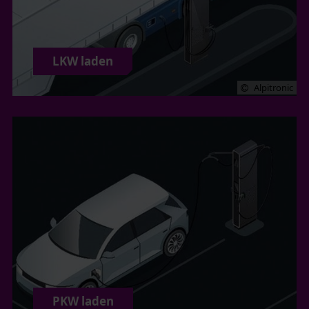
LKW laden
Alpitronic
PKW laden