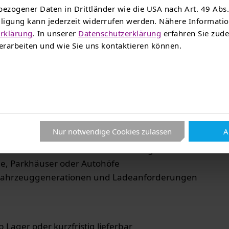
ezogener Daten in Drittländer wie die USA nach Art. 49 Abs.
illigung kann jederzeit widerrufen werden. Nähere Informat
rklärung
. In unserer
Datenschutzerklärung
erfahren Sie zude
tarke Technologie, schnell über 
rarbeiten und wie Sie uns kontaktieren können.
EAG Mobil modernste Schnellladetechnologie direkt zu Ih
tungsstark, kompakt und zukunftssicher.
Nur notwendige Cookies zulassen
A
lles Laden
dene Standorte und Nutzeranforderungen
me, Parkhäuser oder Autohöfe
ue Fahrzeuggenerationen und Ladeanforderungen
b Lager oder kurzfristig lieferbar