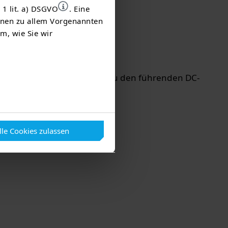
 1 lit. a) DSGVO
. Eine
ionen zu allem Vorgenannten
m, wie Sie wir
TEAG Mobil
nen. Die Hypercharger zählen zu den führenden DC-
lle Cookies zulassen