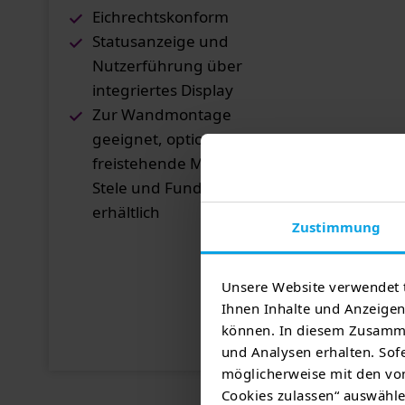
Eichrechtskonform
Statusanzeige und
Nutzerführung über
integriertes Display
Zur Wandmontage
geeignet, optional für eine
freistehende Montage mit
Stele und Fundament
erhältlich
Zustimmung
Unsere Website verwendet 
Ihnen Inhalte und Anzeigen 
Jetzt anfragen
können. In diesem Zusamme
und Analysen erhalten. Sofe
möglicherweise mit den von
Cookies zulassen“ auswählen