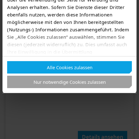
Analysen erhalten. Sofern Sie Dienste dieser Dritter
ebenfalls nutzen, werden diese Informationen
möglicherweise mit den von Ihnen bereitgestellten
(Nutzungs-) Informationen zusammengeführt. Indem
Sie „Alle Cookies zulassen“ auswählen, stimmen Sie
diesen (jederzeit widerruflich) zu. Dies umfasst auch
Ihre Einwilligung in die Übermittlung
Herzstück des HYC 1000​
personenbezogener Daten in Drittländer wie die USA
Modular mit 4 bis 8 Powerstacks​
Alle Cookies zulassen
nach Art. 49 Abs. 1 lit. a) DSGVO
. Eine
SiC-Stack GEN2 mit 125 kW Leistung
entsprechend erteilte Einwilligung kann jederzeit
Nur notwendige Cookies zulassen
widerrufen werden. Nähere Informationen zu allem
Vorgenannten finden Sie in dieser
Cookieerklärung
. In
unserer
Datenschutzerklärung
erfahren Sie zudem,
wie Sie wir personenbezogene Daten verarbeiten und
wie Sie uns kontaktieren können.
Zum Impressum
Details ansehen