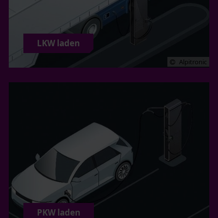
LKW laden
Alpitronic
PKW laden