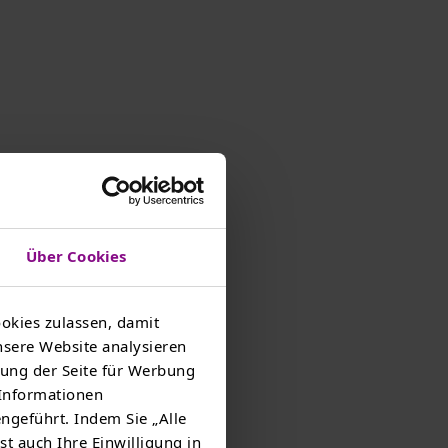
er
neuesten
ight war
Über Cookies
testen.
nden und
okies zulassen, damit
eiche
nsere Website analysieren
ung der Seite für Werbung
 Informationen
ngeführt. Indem Sie „Alle
uf die
st auch Ihre Einwilligung in