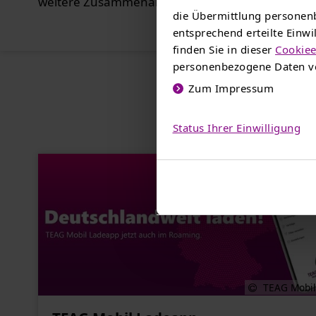
weitere Zusammenarbeit und die nächsten Schritt
die Übermittlung personenb
entsprechend erteilte Einw
finden Sie in dieser
Cookiee
personenbezogene Daten ve
Zum Impressum
Da
Status Ihrer Einwilligung
TEAG Mobil