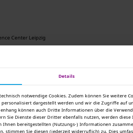
ence Center Leipzig
zeugmobilität, innovative Fahrzeugtechnik und wertvoll
e Mobility Day 2026 am 8. Juni 2026 konnten wir die 
Transportsektors hautnah erleben. Ein besonderes Highl
Details
öglichkeit, viele Fahrzeuge bei Probefahrten selbst zu 
che Nutzfahrzeuge stand im Fokus der Gespräche mit Ku
technisch notwendige Cookies. Zudem können Sie weitere Co
t, wie wichtig ganzheitliche Lösungen für eine erfolgr
personalisiert dargestellt werden und wir die Zugriffe auf u
nhang können auch Dritte Informationen über die Verwend
rn Sie Dienste dieser Dritter ebenfalls nutzen, werden diese
 Ihnen bereitgestellten (Nutzungs-) Informationen zusamme
dung und die gelungene Veranstaltung. Wir freuen uns a
, stimmen Sie diesen (jederzeit widerruflich) zu. Dies umfas