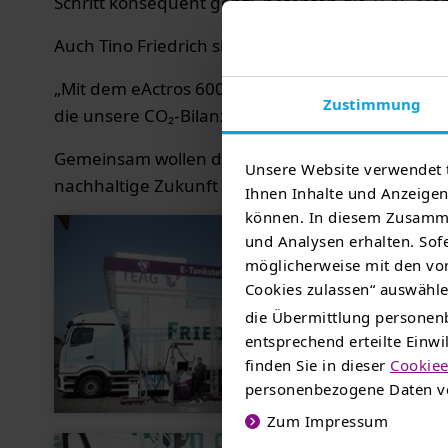
Schritt konsequent geht“, betonten die TEAG Mob
Auch Tino Friedrich sieht große Chancen in der 
„Mit dem eActros 600 und der Ladeinfrastruktur 
Zustimmung
die unsere CO₂-Bilanz verbessert und die Wettb
Gemeinsam wollen die Partner die Elektromobilit
Unsere Website verwendet 
nachhaltige Zukunft und starke regionale Koope
Ihnen Inhalte und Anzeigen 
können. In diesem Zusamme
und Analysen erhalten. Sofe
möglicherweise mit den von
Cookies zulassen“ auswählen
die Übermittlung personenb
entsprechend erteilte Einw
finden Sie in dieser
Cookiee
personenbezogene Daten ve
Zum Impressum