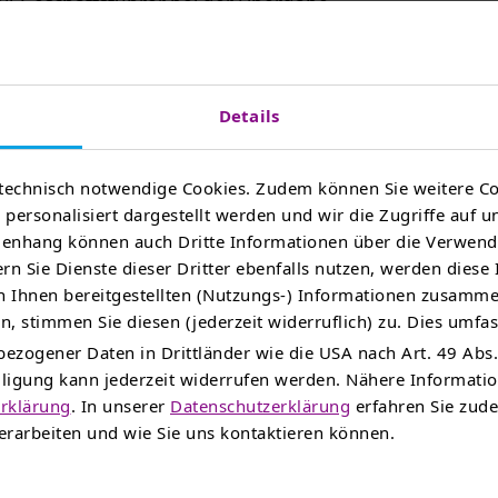
il-Geschäftsführer bei der Übergabe.
Kooperation:
von TEAG Mobil setzen wir auf eine zukunftsweisende T
Details
ewerbsfähigkeit unseres Unternehmens weiterhin stärkt.
ät im Schwerlastverkehr weiter voranbringen – für eine
technisch notwendige Cookies. Zudem können Sie weitere Co
rationen.
personalisiert dargestellt werden und wir die Zugriffe auf u
nhang können auch Dritte Informationen über die Verwend
rn Sie Dienste dieser Dritter ebenfalls nutzen, werden diese
 Ihnen bereitgestellten (Nutzungs-) Informationen zusamme
, stimmen Sie diesen (jederzeit widerruflich) zu. Dies umfas
ezogener Daten in Drittländer wie die USA nach Art. 49 Abs.
illigung kann jederzeit widerrufen werden. Nähere Informat
rklärung
. In unserer
Datenschutzerklärung
erfahren Sie zude
rarbeiten und wie Sie uns kontaktieren können.