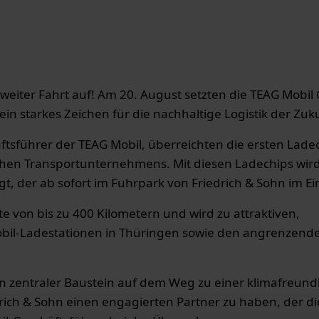
 weiter Fahrt auf! Am 20. August setzten die TEAG Mob
in starkes Zeichen für die nachhaltige Logistik der Zuk
tsführer der TEAG Mobil, überreichten die ersten Lade
eichen Transportunternehmens. Mit diesen Ladechips wird
, der ab sofort im Fuhrpark von Friedrich & Sohn im Eins
ite von bis zu 400 Kilometern und wird zu attraktiven,
obil-Ladestationen in Thüringen sowie den angrenzend
 ein zentraler Baustein auf dem Weg zu einer klimafreund
drich & Sohn einen engagierten Partner zu haben, der d