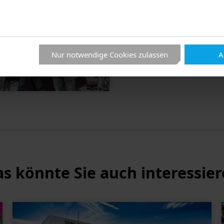
Nur notwendige Cookies zulassen
A
s könnte Sie auch interessie