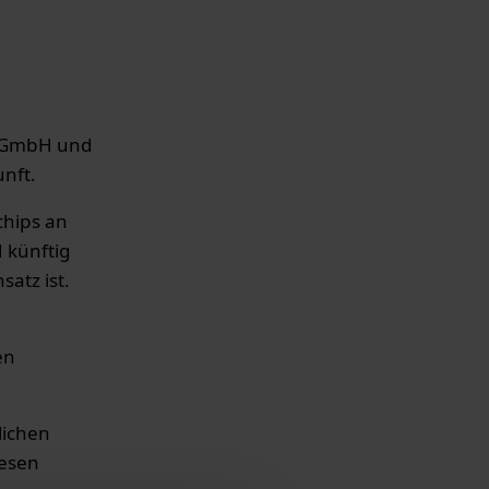
il GmbH und
unft.
chips an
 künftig
atz ist.
en
lichen
iesen