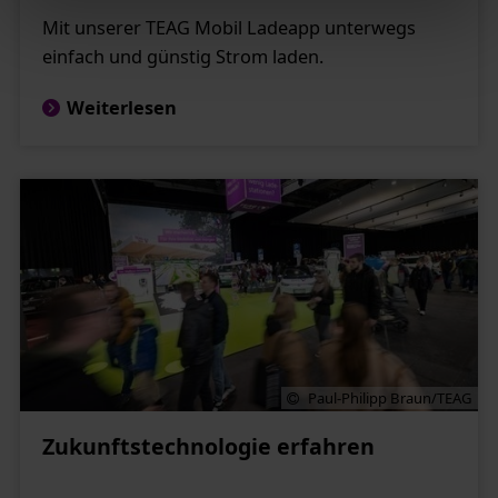
unserer
Datenschutzerklärung
erfahren Sie zudem,
Mit unserer TEAG Mobil Ladeapp unterwegs
wie Sie wir personenbezogene Daten verarbeiten und
einfach und günstig Strom laden.
wie Sie uns kontaktieren können.
Zum Impressum
Weiterlesen
Status Ihrer Einwilligung
Paul-Philipp Braun/TEAG
Zukunftstechnologie erfahren