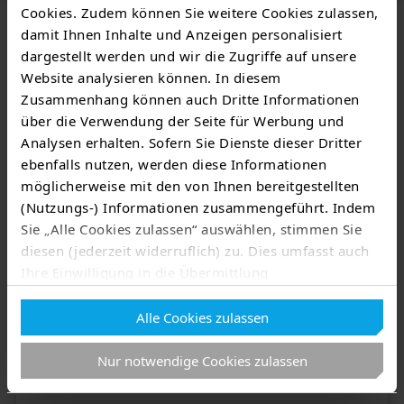
Cookies. Zudem können Sie weitere Cookies zulassen,
damit Ihnen Inhalte und Anzeigen personalisiert
dargestellt werden und wir die Zugriffe auf unsere
Das könnte Sie auch
Website analysieren können. In diesem
interessieren
Zusammenhang können auch Dritte Informationen
über die Verwendung der Seite für Werbung und
Analysen erhalten. Sofern Sie Dienste dieser Dritter
ebenfalls nutzen, werden diese Informationen
möglicherweise mit den von Ihnen bereitgestellten
(Nutzungs-) Informationen zusammengeführt. Indem
Sie „Alle Cookies zulassen“ auswählen, stimmen Sie
diesen (jederzeit widerruflich) zu. Dies umfasst auch
Ihre Einwilligung in die Übermittlung
personenbezogener Daten in Drittländer wie die USA
Alle Cookies zulassen
nach Art. 49 Abs. 1 lit. a) DSGVO
. Eine
TEAG Mobil
entsprechend erteilte Einwilligung kann jederzeit
Nur notwendige Cookies zulassen
widerrufen werden. Nähere Informationen zu allem
TEAG Mobil Ladeapp
Vorgenannten finden Sie in dieser
Cookieerklärung
. In