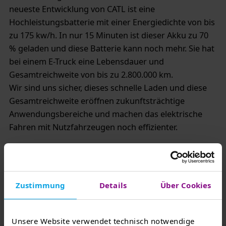
neueste Entwicklung von CATL ist eine
Hochleistungsbatterie mit einer Energiedichte von bis
zu 175 kw/h. In nur 15 Minuten ist dieser Akku zu 70
% geladen und diese Batterie kann noch mehr. Sie hat
bei einem E-Truck eine Lebensdauer und
Gesamtreichweite von bis zu 2.800.000 km.
Wir sind uns sicher, dieses schnelle Laden und diese
Gesamtreichweite eröffnen zukunftsträchtige
Anwendungsbereiche und machen das elektrische
Fahren mit Nutzfahrzeugen noch effizienter.
TEAG Mobil & CATL bleiben in engem geschäftlichem
Kontakt, nutzen Synergien und werden gemeinsam
weitere Projekte planen.
Zustimmung
Details
Über Cookies
Unsere Website verwendet technisch notwendige