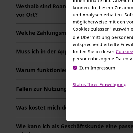
Ihnen Inhalte und Anzeigen 
Weshalb sind Roaming-Ladevorgänge teurer 
können. In diesem Zusamme
vor Ort?
und Analysen erhalten. Sofe
möglicherweise mit den von
Cookies zulassen“ auswählen
Welche Zahlungsmethoden werden über di
die Übermittlung personenb
entsprechend erteilte Einw
Muss ich in der App einen Vertrag anlegen?
finden Sie in dieser
Cookiee
personenbezogene Daten ve
Zum Impressum
Warum funktioniert die Hinterlegung meine
Status Ihrer Einwilligung
Fallen zur Nutzung der App zusätzliche Ge
Was kostet mich der Ladevorgang?
Wie kann ich als Geschäftskunde eine passe