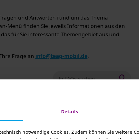
ten Fragen und Antworten rund um das Thema
n-Menü finden Sie jeweils Informationen aus den
 das für Sie interessante Themengebiet aus und
s Ihre Frage an
info@teag-mobil.de
.
In FAQs suchen nach:
obil App nutzen?
Details
m Roaming?
technisch notwendige Cookies. Zudem können Sie weitere Co