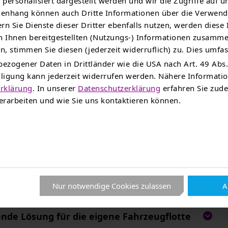
personalisiert dargestellt werden und wir die Zugriffe auf u
als die Angebote der jeweiligen Anbieter
nhang können auch Dritte Informationen über die Verwend
rn Sie Dienste dieser Dritter ebenfalls nutzen, werden diese
 Ihnen bereitgestellten (Nutzungs-) Informationen zusamme
, stimmen Sie diesen (jederzeit widerruflich) zu. Dies umfas
e App angeboten?
ezogener Daten in Drittländer wie die USA nach Art. 49 Abs.
illigung kann jederzeit widerrufen werden. Nähere Informat
rklärung
. In unserer
Datenschutzerklärung
erfahren Sie zude
rarbeiten und wie Sie uns kontaktieren können.
r Kreditkarte nicht?
bühren an?
Nur notwendige Cookies zulassen
A
nde Lösung für die eigene Fahrzeugflotte