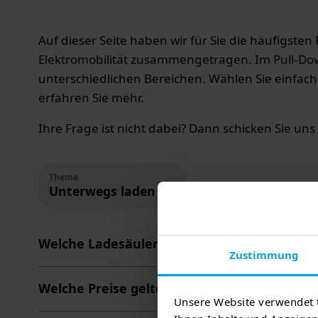
Auf dieser Seite haben wir für Sie die häufigs
Elektromobilität zusammengetragen. Im Pull-Dow
unterschiedlichen Bereichen. Wählen Sie einfach
erfahren Sie mehr.
Ihre Frage ist nicht dabei? Dann schicken Sie un
Thema
Unterwegs laden
Welche Ladesäulen kann ich mit der TEAG M
Zustimmung
Welche Preise gelten bei Ladevorgängen i
Unsere Website verwendet 