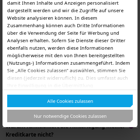
damit Ihnen Inhalte und Anzeigen personalisiert
dargestellt werden und wir die Zugriffe auf unsere
Welche Preise gelten bei Ladevorgängen im
Website analysieren können. In diesem
Roaming?
Zusammenhang können auch Dritte Informationen
über die Verwendung der Seite für Werbung und
Analysen erhalten. Sofern Sie Dienste dieser Dritter
Weshalb sind Roaming-Ladevorgänge teurer
ebenfalls nutzen, werden diese Informationen
als die Angebote der jeweiligen Anbieter vor
möglicherweise mit den von Ihnen bereitgestellten
Ort?
(Nutzungs-) Informationen zusammengeführt. Indem
Sie „Alle Cookies zulassen“ auswählen, stimmen Sie
diesen (jederzeit widerruflich) zu. Dies umfasst auch
Welche Zahlungsmethoden werden über die
Ihre Einwilligung in die Übermittlung
App angeboten?
personenbezogener Daten in Drittländer wie die USA
Alle Cookies zulassen
nach Art. 49 Abs. 1 lit. a) DSGVO
. Eine
Muss ich in der App einen Vertrag anlegen?
entsprechend erteilte Einwilligung kann jederzeit
Nur notwendige Cookies zulassen
widerrufen werden. Nähere Informationen zu allem
Vorgenannten finden Sie in dieser
Cookieerklärung
. In
Warum funktioniert die Hinterlegung meiner
unserer
Datenschutzerklärung
erfahren Sie zudem,
Kreditkarte nicht?
wie Sie wir personenbezogene Daten verarbeiten und