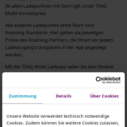
An allen Ladepunkten mit Stern gilt unser TEAG
Mobil-Vorteilspreis.
Alle anderen Ladepunkte ohne Stern sind
Roaming-Standorte. Hier gelten die jeweiligen
Preise des Roaming-Partners, die Ihnen vor jedem
Ladevorgang transparent in der App angezeigt
werden.
Mit der TEAG Mobil Ladeapp laden Sie also flexibel
im gesamten Netzwerk und profitieren an
unseren eigenen Standorten weiterhin von
unserem Vorteilspreis.
Zustimmung
Details
Über Cookies
Mehr zur TEAG Mobil Ladeapp und zum Roaming
erfahren Sie
hier
.
Unsere Website verwendet technisch notwendige
War diese Antwort hilfreich?
Ja
Nein
Cookies. Zudem können Sie weitere Cookies zulassen,