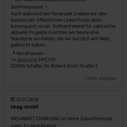
Sommerpause! ⚡
Auch während der Ferienzeit treiben wir den
Ausbau der öffentlichen Ladeinfrastruktur
konsequent voran. Stellvertretend für zahlreiche
aktuelle Projekte möchten wir heute drei
Standorte vorstellen, die wir kürzlich ans Netz
gebracht haben:
📍 Nordhausen
1x
Alpitronic
HYC150
EDEKA Schäfer, Dr.-Robert-Koch-Straße 3
📍 Hainichen
3X
Alpitronic
HYC400
mehr anzeigen
Kastanienring 2
📍 Gotha
1x
Alpitronic
HYC50
30.07.2026
SB Union, Am Luftschiffhafen 1
teag-mobil
Mit jedem neuen Standort erweitern wir das
Ladenetz und schaffen zusätzliche
MEGAWATT CHARGING ist keine Zukunftsmusik
Lademöglichkeiten für Fahrerinnen und Fahrer
mehr. Es wird Realität.