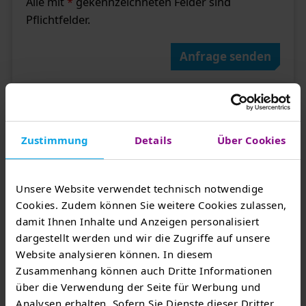
Alle mit
*
gekennzeichneten Felder sind
Pflichtfelder.
Anfrage senden
Sie haben Fragen?
Zustimmung
Details
Über Cookies
In unseren FAQs finden Sie alles, was Sie wissen
wollen, zum Beispiel:
Unsere Website verwendet technisch notwendige
Muss ich in der App einen Vertrag anlegen?
Cookies. Zudem können Sie weitere Cookies zulassen,
Nach dem Download unserer App ist der erste
damit Ihnen Inhalte und Anzeigen personalisiert
Schritt die Registrierung als neuer Nutzer. Nach
dargestellt werden und wir die Zugriffe auf unsere
erfolgreicher Registrierung müssen Sie einen
Website analysieren können. In diesem
Ladevertrag abschließen und Ihre Kreditkarte
Zusammenhang können auch Dritte Informationen
als Zahlungsmittel …
über die Verwendung der Seite für Werbung und
Analysen erhalten. Sofern Sie Dienste dieser Dritter