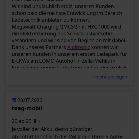
von Elektrofahrzeugen. So machen wir das
Wir sind unglaublich stolz, unseren Kunden
Laden unterwegs noch einfacher und erhöhen
schon bald die nächste Entwicklung im Bereich
die Verfügbarkeit öffentlicher Ladeinfrastruktur.
Ladetechnik anbieten zu können.
🚗⚡ Wir bleiben dran und bauen unser Ladenetz
Megawatt Charging \(MCS\) mit HYC 1000 wird
kontinuierlich weiter aus.
die Elektrifizierung des Schwerlastverkehrs
verändern und wir sind von Beginn an mit dabei.
#TEAGMobil
#Elektromobilität
Dank unseres Partners
Alpitronic
können wir
#Ladeinfrastruktur
#eMobility
#Ladenetz
unseren Kunden in unserem ersten Ladepark für
#Schnellladen
#EAuto
#Thüringen
E-LKWs am LOMO Autohof in Zella-Mehlis in
Kürze einen neuen Ladestopp bieten, der explizit
für E-LKW konzipiert wurde. Wie immer setzen
mehr anzeigen
wir den Fokus auf maximale Verfügbarkeit und
Leistung für unsere Kunden.
Auch im Projektgeschäft ist dieser Trend bei
23.07.2026
vielen Unternehmen angekommen. Die ersten
teag-mobil
Systeme sind bestellt, die Branchen rüsten auf.
Als offizieller Reseller von Alpitronic liefert TEAG
29 ab 29 🔋⚡
Mobil nicht nur modernste DC-Ladetechnik,
Je voller der Akku, desto günstiger.
sondern begleitet Unternehmen von der
Ab sofort lohnt sich das Vollladen Ihres E-Autos