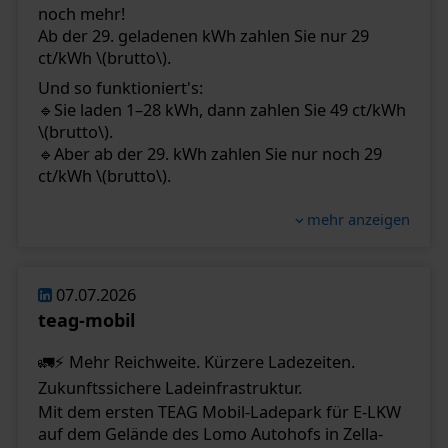
Planung über die Projektierung bis hin zur
noch mehr!
schlüsselfertigen Umsetzung leistungsfähiger
Ab der 29. geladenen kWh zahlen Sie nur 29
Ladeinfrastruktur.
ct/kWh \(brutto\).
⚡ Jetzt in die Zukunft des Megawatt Chargings
Und so funktioniert's:
investieren.
🔹Sie laden 1–28 kWh, dann zahlen Sie 49 ct/kWh
👉 Details zu unserem Reseller-Angebot finden
\(brutto\).
Sie hier:
https://lnkd.in/gnP7RgyB
🔹Aber ab der 29. kWh zahlen Sie nur noch 29
👉 Mehr Informationen über unsere
ct/kWh \(brutto\).
individuellen Ladelösungen für Unternehmen
📅 Aktionszeitraum: vom 23.07.2026 bis
erhalten Sie unter:
https://lnkd.in/gJUqUdAz
mehr anzeigen
einschließlich 30.09.2026.
👉Anfrage per E-Mail an sales\@
teag-mobil.de
❗ Der Aktionspreis gilt ausschließlich für
#TEAGMobil
#MegawattCharging
#HYC1000
Ladevorgänge an TEAG Mobil-Ladesäulen, die
#ELKW
#Ladeinfrastruktur
#Logistik
07.07.2026
über die TEAG Mobil Ladeapp gestartet und
teag-mobil
abgerechnet werden. Bei Nutzung anderer
Zahlungsmethoden oder Zugangsmedien gelten
🚛⚡ Mehr Reichweite. Kürzere Ladezeiten.
die jeweils an der Ladesäule oder im genutzten
Zukunftssichere Ladeinfrastruktur.
Abrechnungssystem ausgewiesenen Tarife.
Mit dem ersten TEAG Mobil-Ladepark für E-LKW
Jetzt einsteigen, Akku laden und von unserem
auf dem Gelände des Lomo Autohofs in Zella-
Aktionspreis profitieren.