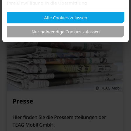
uns auf Ihre Bewerbungen.
Ihre Einwilligung in die Übermittlung
personenbezogener Daten in Drittländer wie die USA
Mehr erfahren
Alle Cookies zulassen
nach Art. 49 Abs. 1 lit. a) DSGVO
. Eine
entsprechend erteilte Einwilligung kann jederzeit
Nur notwendige Cookies zulassen
widerrufen werden. Nähere Informationen zu allem
Vorgenannten finden Sie in dieser
Cookieerklärung
. In
unserer
Datenschutzerklärung
erfahren Sie zudem,
wie Sie wir personenbezogene Daten verarbeiten und
wie Sie uns kontaktieren können.
Zum Impressum
Status Ihrer Einwilligung
TEAG Mobil
Presse
Hier finden Sie die Pressemitteilungen der
TEAG Mobil GmbH.