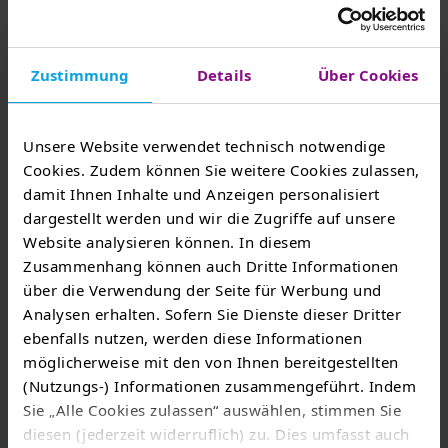
stellt sich vor.
Mehr erfahren
Zustimmung
Details
Über Cookies
Unsere Website verwendet technisch notwendige
Cookies. Zudem können Sie weitere Cookies zulassen,
damit Ihnen Inhalte und Anzeigen personalisiert
dargestellt werden und wir die Zugriffe auf unsere
Website analysieren können. In diesem
Zusammenhang können auch Dritte Informationen
über die Verwendung der Seite für Werbung und
Analysen erhalten. Sofern Sie Dienste dieser Dritter
Guido Werner/TEAG
ebenfalls nutzen, werden diese Informationen
möglicherweise mit den von Ihnen bereitgestellten
Karriere
(Nutzungs-) Informationen zusammengeführt. Indem
Sie „Alle Cookies zulassen“ auswählen, stimmen Sie
Karriere bei der TEAG Mobil GmbH - wir freuen
diesen (jederzeit widerruflich) zu. Dies umfasst auch