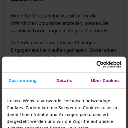
Wenn Sie Ihre Ladeinfrastruktur für die
öffentliche Nutzung bereitstellen, können Sie
staatliche Förderungen in Anspruch nehmen.
Außerdem wird damit Ihr nachhaltiges
Engagement nach außen getragen. Gäste haben
die Möglichkeit, direkt an der Ladestation zu
zahlen.
Zustimmung
Details
Über Cookies
Unsere Website verwendet technisch notwendige
Cookies. Zudem können Sie weitere Cookies zulassen,
damit Ihnen Inhalte und Anzeigen personalisiert
dargestellt werden und wir die Zugriffe auf unsere
Kontakt