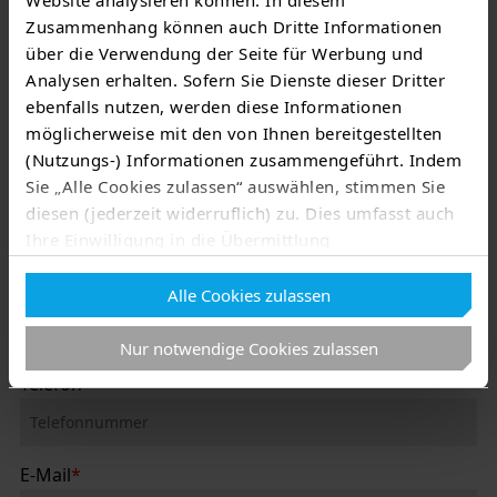
Website analysieren können. In diesem
Zusammenhang können auch Dritte Informationen
über die Verwendung der Seite für Werbung und
Wir beraten Sie gerne!
Analysen erhalten. Sofern Sie Dienste dieser Dritter
ebenfalls nutzen, werden diese Informationen
Vorname
*
möglicherweise mit den von Ihnen bereitgestellten
(Nutzungs-) Informationen zusammengeführt. Indem
Sie „Alle Cookies zulassen“ auswählen, stimmen Sie
Nachname
*
diesen (jederzeit widerruflich) zu. Dies umfasst auch
Ihre Einwilligung in die Übermittlung
personenbezogener Daten in Drittländer wie die USA
Firma
*
Alle Cookies zulassen
nach Art. 49 Abs. 1 lit. a) DSGVO
. Eine
entsprechend erteilte Einwilligung kann jederzeit
Nur notwendige Cookies zulassen
widerrufen werden. Nähere Informationen zu allem
Vorgenannten finden Sie in dieser
Cookieerklärung
. In
Telefon
unserer
Datenschutzerklärung
erfahren Sie zudem,
wie Sie wir personenbezogene Daten verarbeiten und
wie Sie uns kontaktieren können.
E-Mail
*
Zum Impressum